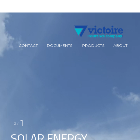
p
o
Close
n
Menu
t
CONTACT
DOCUMENTS
PRODUCTS
ABOUT
1
/ 2
SOLAR ENERGY