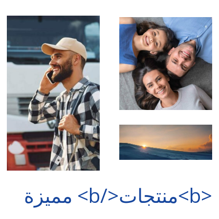
<b>منتجات</b> مميزة