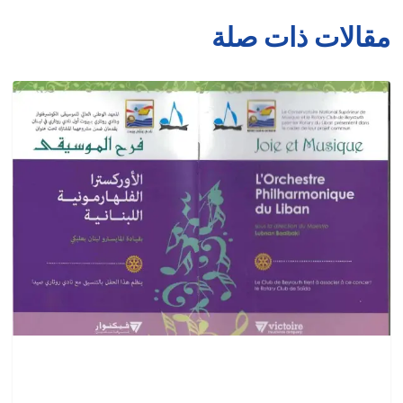
مقالات ذات صلة
أوركسترا
الفيلهارمونيك
في
لبنان