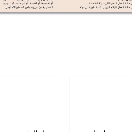
وع
مجلة
نا
البيان