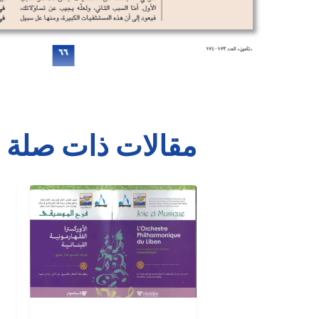
مقالات ذات صلة
أوركسترا
مشر
الفيلهارمونيك
أجيال
في
لبنان