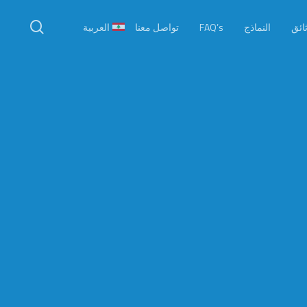
p
earch
o
ثائق
النماذج
FAQ’s
تواصل معنا
العربية
n
t